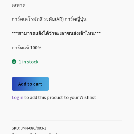
เฉพาะ
การ์ดเคโรมัตสึ ระดับ(AR) การ์ดญี่ปุ่น
***สามารถแจ้งได้ว่าจะเอาขนส่งเจ้าไหน***
การ์ดแท้ 100%
1 in stock
เค
Add to cart
โรมั
ตซึ
Login
to add this product to your Wishlist
(ケ
ロ
マ
ツ)
SKU:
JM4-086/083-1
Froakie