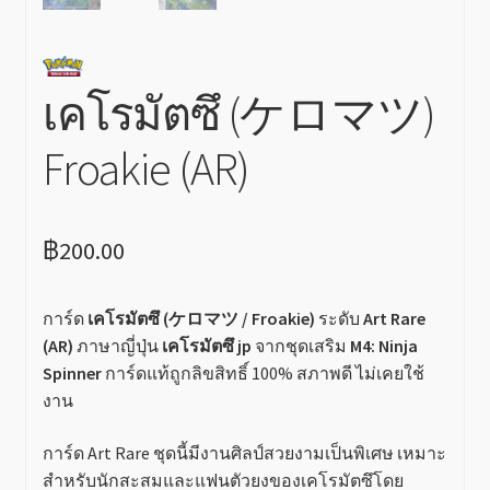
เคโรมัตซึ (ケロマツ)
Froakie (AR)
฿
200.00
การ์ด
เคโรมัตซึ (ケロマツ / Froakie)
ระดับ
Art Rare
(AR)
ภาษาญี่ปุ่น
เคโรมัตซึ jp
จากชุดเสริม
M4: Ninja
Spinner
การ์ดแท้ถูกลิขสิทธิ์ 100% สภาพดี ไม่เคยใช้
งาน
การ์ด Art Rare ชุดนี้มีงานศิลป์สวยงามเป็นพิเศษ เหมาะ
สำหรับนักสะสมและแฟนตัวยงของเคโรมัตซึโดย