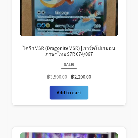
ไคริว V SR (Dragonite V SR) | การ์ดโปเกมอน
ภาษาไทย S7R 074/067
SALE!
Original
Current
฿
3,500.00
฿
2,200.00
price
price
was:
is:
Add to cart
฿3,500.00.
฿2,200.00.