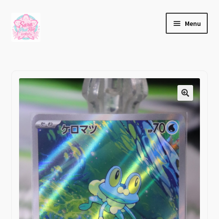
Home
Pokemon Cards
เคโรมัตซึ (ケロマツ) Froakie (AR)
Skip
Skip
Menu
to
to
navigation
content
เกี่ยวกับเรา
บล็อก
ติดต่อเรา
บัญชีของฉัน
เช็คเอาท์
Expand
ร้านค้า
child
menu
วิธีแจ้งชำระเงิน