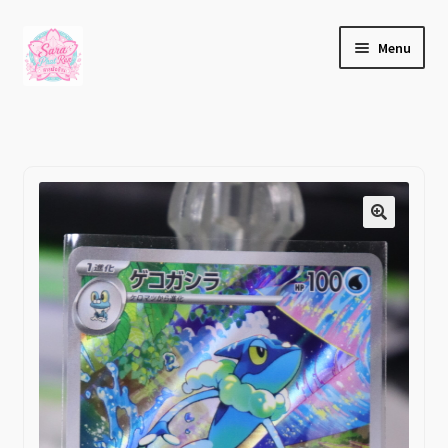
Home
Pokemon Cards
เกโคกาชิระ (ゲコガシラ) Frogadie
Skip
Skip
Menu
(AR)
to
to
navigation
content
เกี่ยวกับเรา
บล็อก
ติดต่อเรา
บัญชีของฉัน
เช็คเอาท์
Expand
ร้านค้า
child
menu
วิธีแจ้งชำระเงิน