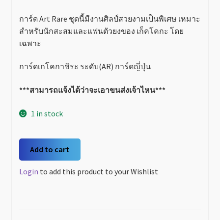
การ์ด Art Rare ชุดนี้มีงานศิลป์สวยงามเป็นพิเศษ เหมาะ
สำหรับนักสะสมและแฟนตัวยงของ
เก็คโคกะ
โดย
เฉพาะ
การ์ดเกโคกาชิระ ระดับ(AR) การ์ดญี่ปุ่น
***สามารถแจ้งได้ว่าจะเอาขนส่งเจ้าไหน***
1 in stock
เก
Add to cart
โค
กา
Login
to add this product to your Wishlist
ชิระ
(ゲ
コ
ガ