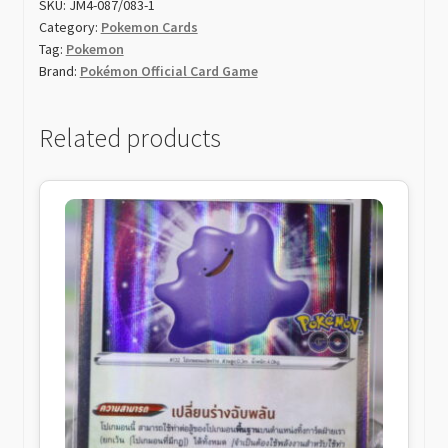
SKU:
JM4-087/083-1
シ
Category:
Pokemon Cards
ラ)
Tag:
Pokemon
Frogadie
Brand:
Pokémon Official Card Game
(AR)
quantity
Related products