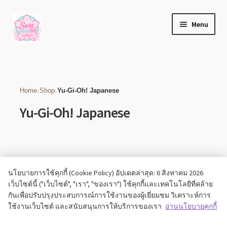
Home
Products tagged “Yu-Gi-Oh! Japanese”
Skip
Skip
Menu
to
to
navigation
content
เกี่ยวกับเรา
บล็อก
›
›
Home
Shop
Yu-Gi-Oh! Japanese
Yu-Gi-Oh! Japanese
ติดต่อเรา
บัญชีของฉัน
เช็คเอาท์
No products found.
นโยบายการใช้คุกกี้ (Cookie Policy) อัปเดตล่าสุด: 6 สิงหาคม 2026
เว็บไซต์นี้ ("เว็บไซต์", "เรา", "ของเรา") ใช้คุกกี้และเทคโนโลยีที่คล้าย
Expand
ร้านค้า
กันเพื่อปรับปรุงประสบการณ์การใช้งานของผู้เยี่ยมชม วิเคราะห์การ
child
ใช้งานเว็บไซต์ และสนับสนุนการให้บริการของเรา
อ่านนโยบายคุกกี้
menu
วิธีแจ้งชำระเงิน