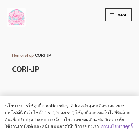
Home
Products tagged “CORI-JP”
Skip
Skip
Menu
to
to
navigation
content
เกี่ยวกับเรา
บล็อก
›
›
Home
Shop
CORI-JP
CORI-JP
ติดต่อเรา
บัญชีของฉัน
เช็คเอาท์
No products found.
นโยบายการใช้คุกกี้ (Cookie Policy) อัปเดตล่าสุด: 6 สิงหาคม 2026
เว็บไซต์นี้ ("เว็บไซต์", "เรา", "ของเรา") ใช้คุกกี้และเทคโนโลยีที่คล้าย
Expand
ร้านค้า
กันเพื่อปรับปรุงประสบการณ์การใช้งานของผู้เยี่ยมชม วิเคราะห์การ
child
ใช้งานเว็บไซต์ และสนับสนุนการให้บริการของเรา
อ่านนโยบายคุกกี้
menu
วิธีแจ้งชำระเงิน