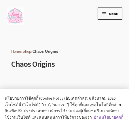
Home
Products tagged “Chaos Origins”
Skip
Skip
Menu
to
to
navigation
content
เกี่ยวกับเรา
บล็อก
›
›
Home
Shop
Chaos Origins
Chaos Origins
ติดต่อเรา
บัญชีของฉัน
เช็คเอาท์
No products found.
นโยบายการใช้คุกกี้ (Cookie Policy) อัปเดตล่าสุด: 6 สิงหาคม 2026
เว็บไซต์นี้ ("เว็บไซต์", "เรา", "ของเรา") ใช้คุกกี้และเทคโนโลยีที่คล้าย
Expand
ร้านค้า
กันเพื่อปรับปรุงประสบการณ์การใช้งานของผู้เยี่ยมชม วิเคราะห์การ
child
ใช้งานเว็บไซต์ และสนับสนุนการให้บริการของเรา
อ่านนโยบายคุกกี้
menu
วิธีแจ้งชำระเงิน