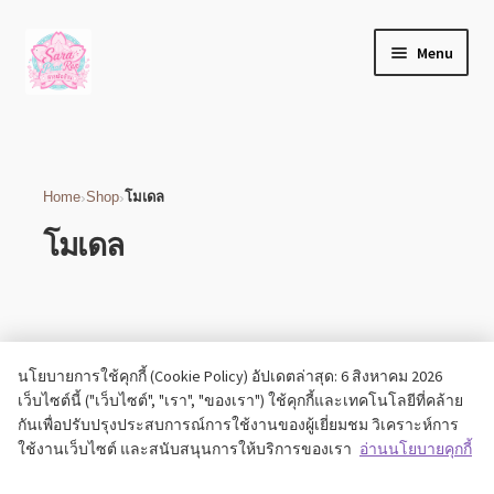
Home
Products tagged “โมเดล”
Skip
Skip
Menu
to
to
navigation
content
เกี่ยวกับเรา
บล็อก
›
›
Home
Shop
โมเดล
โมเดล
ติดต่อเรา
บัญชีของฉัน
เช็คเอาท์
No products found.
นโยบายการใช้คุกกี้ (Cookie Policy) อัปเดตล่าสุด: 6 สิงหาคม 2026
เว็บไซต์นี้ ("เว็บไซต์", "เรา", "ของเรา") ใช้คุกกี้และเทคโนโลยีที่คล้าย
Expand
ร้านค้า
กันเพื่อปรับปรุงประสบการณ์การใช้งานของผู้เยี่ยมชม วิเคราะห์การ
child
ใช้งานเว็บไซต์ และสนับสนุนการให้บริการของเรา
อ่านนโยบายคุกกี้
menu
วิธีแจ้งชำระเงิน