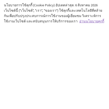
นโยบายการใช้คุกกี้ (Cookie Policy) อัปเดตล่าสุด: 6 สิงหาคม 2026
เว็บไซต์นี้ ("เว็บไซต์", "เรา", "ของเรา") ใช้คุกกี้และเทคโนโลยีที่คล้าย
Black Chaos the Dark Chaos Magician (Ultra
กันเพื่อปรับปรุงประสบการณ์การใช้งานของผู้เยี่ยมชม วิเคราะห์การ
ใช้งานเว็บไซต์ และสนับสนุนการให้บริการของเรา
อ่านนโยบายคุกกี้
Rare)
฿
200.00
Add to cart
เช็คเอาท์
วิธีแจ้งชำระเงิน
บัญชีของฉัน
หมวดหมู่สินค้า
ตระกร้า
แบรนด์
ร้านค้า
ติดต่อเรา
บล็อก
Privacy Policy
เกี่ยวกับเรา
Refund and Returns Policy