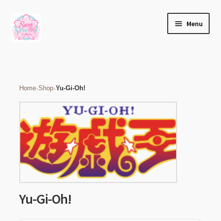
Home
Yu-Gi-Oh!
Skip
Skip
Menu
to
to
navigation
content
เกี่ยวกับเรา
บล็อก
›
›
Home
Shop
Yu-Gi-Oh!
ติดต่อเรา
บัญชีของฉัน
เช็คเอาท์
Expand
ร้านค้า
Yu-Gi-Oh!
child
menu
วิธีแจ้งชำระเงิน